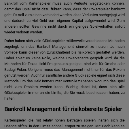
Bankroll vom Kartenspieler muss auch Verluste wegstecken können,
damit das Spiel nicht dazu führen kann, dass der Pokerspieler bankrott
geht. Es soll zum einen verhindert werden, dass Verlusten nachgejagt wird
und dadurch zu viel Geld vom eigenen Kapital aufgewendet wird. Zum
anderen sollten Gewinne nicht durch ein gieriges Spielverhalten sofort
wieder verloren werden.
Daher haben sich viele Glücksspieler mittlerweile verschiedene Methoden
zugelegt, um das Bankroll Management sinnvoll zu nutzen. Je nach
Vorliebe kann dieser von zurückhaltend bis risikoreich gestaltet werden.
Dabei spielt es keine Rolle, welche Pokervariante gespielt wird, da die
Methoden für Texas Hold Em genauso geeignet sind wie für Omaha oder
Badugi Poker. Übrigens muss das Management nicht nur für das Pokern
genutzt werden. Auch für sämtliche andere Glücksspiele eignet sich diese
Methode, um das Geld immer unter Kontrolle zu haben, wodurch das Spiel
nicht zum Problem werden kann. Wichtig dabei ist, dass sich alle
Glücksspieler immer an die Limits, die Sie vorab beschlossen haben, zu
halten.
Bankroll Management für risikobereite Spieler
Kartenspieler, die mit relativ hohen Beträgen spielen, halten sich die
Chance offen, in den Limits schnell empor zu steigen. Mit Pech kann es