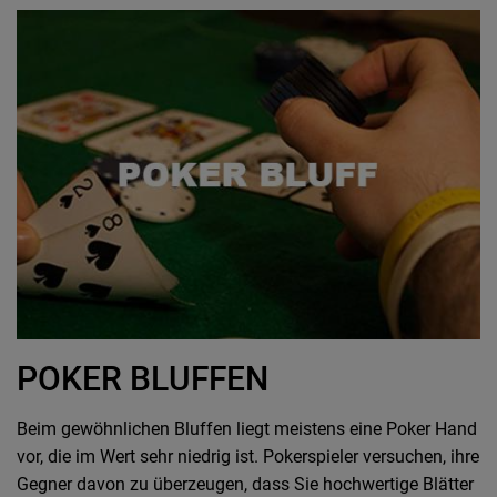
POKER BLUFFEN
Beim gewöhnlichen Bluffen liegt meistens eine Poker Hand
vor, die im Wert sehr niedrig ist. Pokerspieler versuchen, ihre
Gegner davon zu überzeugen, dass Sie hochwertige Blätter