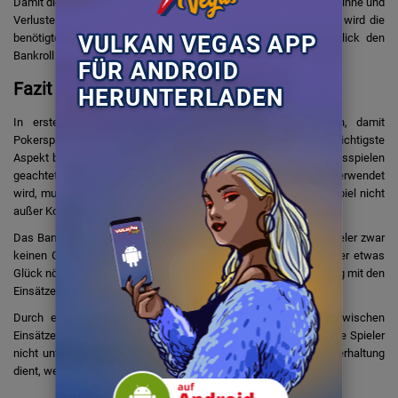
Damit die Budgets nicht vergessen werden, wird empfohlen, Gewinne und
Verluste in einer Tabelle aufzuzeichnen. In einer dritten Spalte wird die
benötigte Zeit dafür eingetragen. So können Sie auf einen Blick den
VULKAN VEGAS APP
Bankroll sehen und sich für das nächste Limit entscheiden.
FÜR ANDROID
Fazit Bankroll Management
HERUNTERLADEN
In erster Linie wurde das Bankroll Management erfunden, damit
Pokerspieler ein bewusstes Spielverhalten entwickeln. Der wichtigste
Aspekt beim Spielen ist das Geld, auf das vor allem beim Glücksspielen
geachtet werden muss. Aber auch die Zeit, die für das Pokern verwendet
wird, muss immer im Auge behalten werden, damit das Kartenspiel nicht
außer Kontrolle gerät.
Das Bankroll Management kann aus einem schlechten Pokerspieler zwar
keinen Guten machen, denn es neben der Strategie auch immer etwas
Glück nötig, dass für Gewinne sorgt. Aber der vernünftige Umgang mit den
Einsätzen und dem Budget minimiert das Risiko, pleite zu werden.
Durch ein gutes Bankroll Management, dass die Balance zwischen
Einsätzen und dem vorhandenen Geld aufrecht erhält, geraten die Spieler
nicht unter finanziellen Druck, wodurch das Spiel allein der Unterhaltung
dient, welches der wesentliche Faktor beim Glücksspielen ist.