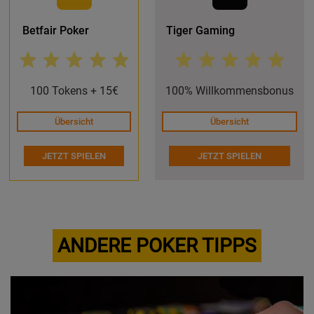
Betfair Poker
Tiger Gaming
100 Tokens + 15€
100% Willkommensbonus
Übersicht
Übersicht
JETZT SPIELEN
JETZT SPIELEN
ANDERE POKER TIPPS