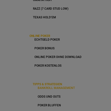
RAZZ (7 CARD STUD LOW)
TEXAS HOLD’EM
ONLINE POKER
ECHTGELD POKER
POKER BONUS
ONLINE POKER OHNE DOWNLOAD
POKER KOSTENLOS
TIPPS & STRATEGIEN
BANKROLL MANAGEMENT
ODDS UND OUTS
POKER BLUFFEN