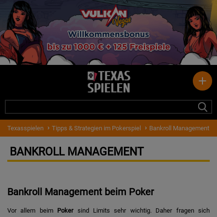
›
›
Texasspielen
Tipps & Strategien im Pokerspiel
Bankroll Management
BANKROLL MANAGEMENT
Bankroll Management beim Poker
Vor allem beim
Poker
sind Limits sehr wichtig. Daher fragen sich