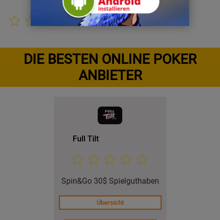
DIE BESTEN ONLINE POKER
ANBIETER
Full Tilt
Spin&Go 30$ Spielguthaben
Übersicht