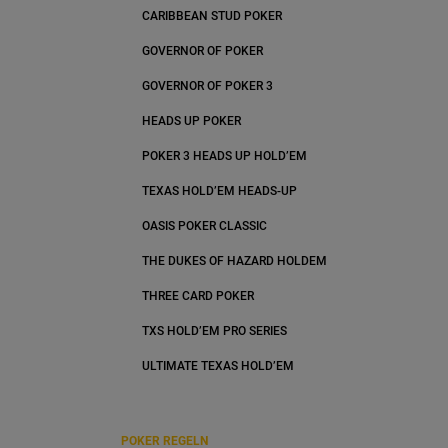
CARIBBEAN STUD POKER
GOVERNOR OF POKER
GOVERNOR OF POKER 3
HEADS UP POKER
POKER 3 HEADS UP HOLD’EM
TEXAS HOLD’EM HEADS-UP
OASIS POKER CLASSIC
THE DUKES OF HAZARD HOLDEM
THREE CARD POKER
TXS HOLD’EM PRO SERIES
ULTIMATE TEXAS HOLD’EM
POKER REGELN