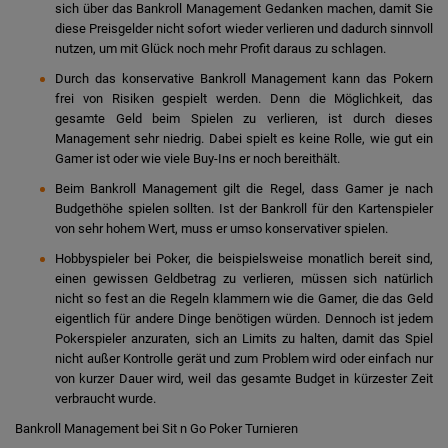
sich über das Bankroll Management Gedanken machen, damit Sie
diese Preisgelder nicht sofort wieder verlieren und dadurch sinnvoll
nutzen, um mit Glück noch mehr Profit daraus zu schlagen.
Durch das konservative Bankroll Management kann das Pokern
frei von Risiken gespielt werden. Denn die Möglichkeit, das
gesamte Geld beim Spielen zu verlieren, ist durch dieses
Management sehr niedrig. Dabei spielt es keine Rolle, wie gut ein
Gamer ist oder wie viele Buy-Ins er noch bereithält.
Beim Bankroll Management gilt die Regel, dass Gamer je nach
Budgethöhe spielen sollten. Ist der Bankroll für den Kartenspieler
von sehr hohem Wert, muss er umso konservativer spielen.
Hobbyspieler bei Poker, die beispielsweise monatlich bereit sind,
einen gewissen Geldbetrag zu verlieren, müssen sich natürlich
nicht so fest an die Regeln klammern wie die Gamer, die das Geld
eigentlich für andere Dinge benötigen würden. Dennoch ist jedem
Pokerspieler anzuraten, sich an Limits zu halten, damit das Spiel
nicht außer Kontrolle gerät und zum Problem wird oder einfach nur
von kurzer Dauer wird, weil das gesamte Budget in kürzester Zeit
verbraucht wurde.
Bankroll Management bei Sit n Go Poker Turnieren