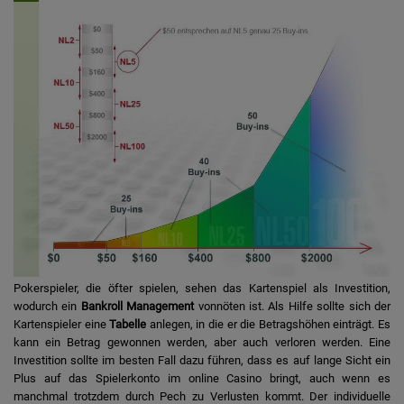
Pokerspieler, die öfter spielen, sehen das Kartenspiel als Investition,
wodurch ein
Bankroll Management
vonnöten ist. Als Hilfe sollte sich der
Kartenspieler eine
Tabelle
anlegen, in die er die Betragshöhen einträgt. Es
kann ein Betrag gewonnen werden, aber auch verloren werden. Eine
Investition sollte im besten Fall dazu führen, dass es auf lange Sicht ein
Plus auf das Spielerkonto im online Casino bringt, auch wenn es
manchmal trotzdem durch Pech zu Verlusten kommt. Der individuelle