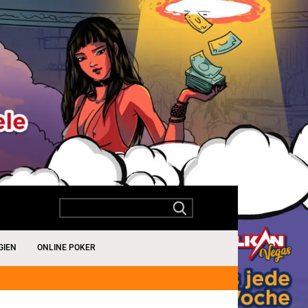
GIEN
ONLINE POKER