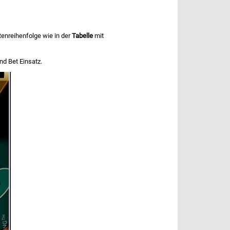
rtenreihenfolge wie in der
Tabelle
mit
nd Bet Einsatz.