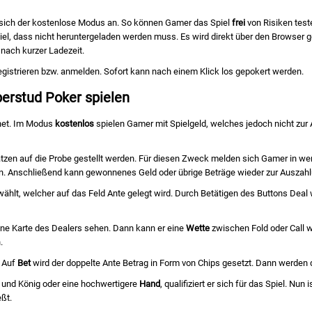
t sich der kostenlose Modus an. So können Gamer das Spiel
frei
von Risiken test
iel, dass nicht heruntergeladen werden muss. Es wird direkt über den Browser g
 nach kurzer Ladezeit.
egistrieren bzw. anmelden. Sofort kann nach einem Klick los gepokert werden.
erstud Poker spielen
fnet. Im Modus
kostenlos
spielen Gamer mit Spielgeld, welches jedoch nicht zu
zen auf die Probe gestellt werden. Für diesen Zweck melden sich Gamer in wen
en. Anschließend kann gewonnenes Geld oder übrige Beträge wieder zur Auszah
wählt, welcher auf das Feld Ante gelegt wird. Durch Betätigen des Buttons Deal
ene Karte des Dealers sehen. Dann kann er eine
Wette
zwischen Fold oder Call w
.
. Auf
Bet
wird der doppelte Ante Betrag in Form von Chips gesetzt. Dann werden 
 und König oder eine hochwertigere
Hand
, qualifiziert er sich für das Spiel. Nu
eßt.