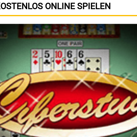
KOSTENLOS ONLINE SPIELEN