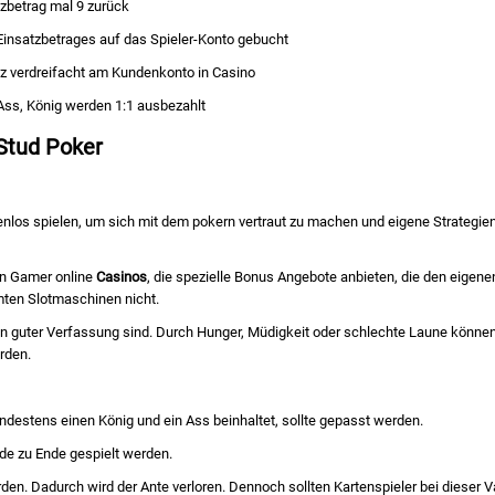
tzbetrag mal 9 zurück
Einsatzbetrages auf das Spieler-Konto gebucht
atz verdreifacht am Kundenkonto in Casino
Ass, König werden 1:1 ausbezahlt
 Stud Poker
nlos spielen, um sich mit dem pokern vertraut zu machen und eigene Strategien
en Gamer online
Casinos
, die spezielle Bonus Angebote anbieten, die den eigen
mmten Slotmaschinen nicht.
 in guter Verfassung sind. Durch Hunger, Müdigkeit oder schlechte Laune können 
rden.
ndestens einen König und ein Ass beinhaltet, sollte gepasst werden.
nde zu Ende gespielt werden.
den. Dadurch wird der Ante verloren. Dennoch sollten Kartenspieler bei dieser 