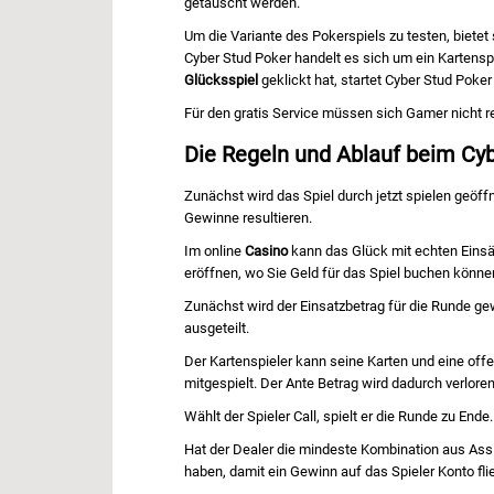
getauscht werden.
Um die Variante des Pokerspiels zu testen, biete
Cyber Stud Poker handelt es sich um ein Kartensp
Glücksspiel
geklickt hat, startet Cyber Stud Poker
Für den gratis Service müssen sich Gamer nicht r
Die Regeln und Ablauf beim Cyb
Zunächst wird das Spiel durch jetzt spielen geöf
Gewinne resultieren.
Im online
Casino
kann das Glück mit echten Einsät
eröffnen, wo Sie Geld für das Spiel buchen könn
Zunächst wird der Einsatzbetrag für die Runde ge
ausgeteilt.
Der Kartenspieler kann seine Karten und eine off
mitgespielt. Der Ante Betrag wird dadurch verloren
Wählt der Spieler Call, spielt er die Runde zu Ende
Hat der Dealer die mindeste Kombination aus Ass
haben, damit ein Gewinn auf das Spieler Konto fli