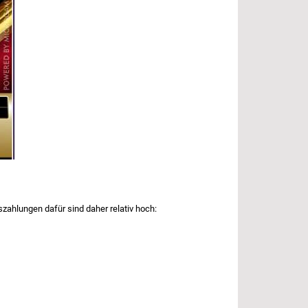
zahlungen dafür sind daher relativ hoch: