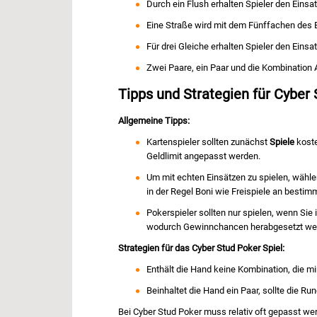
Durch ein Flush erhalten Spieler den Einsa
Eine Straße wird mit dem Fünffachen des 
Für drei Gleiche erhalten Spieler den Eins
Zwei Paare, ein Paar und die Kombination 
Tipps und Strategien für Cyber
Allgemeine Tipps:
Kartenspieler sollten zunächst
Spiele
koste
Geldlimit angepasst werden.
Um mit echten Einsätzen zu spielen, wähl
in der Regel Boni wie Freispiele an besti
Pokerspieler sollten nur spielen, wenn Sie
wodurch Gewinnchancen herabgesetzt we
Strategien für das Cyber Stud Poker Spiel:
Enthält die Hand keine Kombination, die mi
Beinhaltet die Hand ein Paar, sollte die Ru
Bei Cyber Stud Poker muss relativ oft gepasst wer