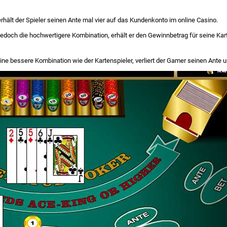
 erhält der Spieler seinen Ante mal vier auf das Kundenkonto im online Casino.
er jedoch die hochwertigere Kombination, erhält er den Gewinnbetrag für seine Ka
 eine bessere Kombination wie der Kartenspieler, verliert der Gamer seinen Ante u