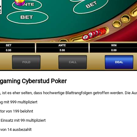
ogaming Cyberstud Poker
ist es eher selten, dass hochwertige Blattrangfolgen getroffen werden. Die Aus
g mit 999 multipliziert
ator von 199 belohnt
Einsatz mit 99 multipliziert
r von 14 ausbezahlt