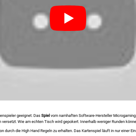
tenspieler geeignet. Das
Spiel
vom namhaften Software-Hersteller Microgaming 
n versetzt. Wie am echten Tisch wird gepokert. Innerhalb weniger Runden könn
ion durch die High Hand Regeln zu erhalten. Das Kartenspiel läuft in nur einer 