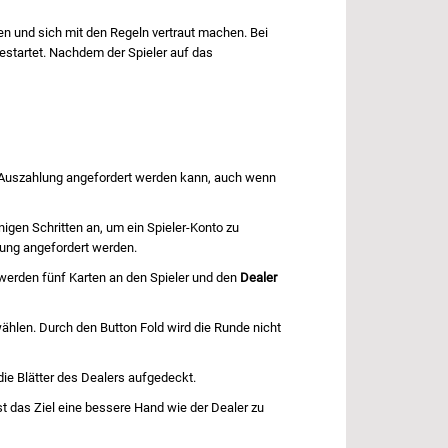
en und sich mit den Regeln vertraut machen. Bei
estartet. Nachdem der Spieler auf das
r Auszahlung angefordert werden kann, auch wenn
igen Schritten an, um ein Spieler-Konto zu
lung angefordert werden.
 werden fünf Karten an den Spieler und den
Dealer
ählen. Durch den Button Fold wird die Runde nicht
die Blätter des Dealers aufgedeckt.
n ist das Ziel eine bessere Hand wie der Dealer zu