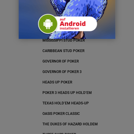
PARTYPOKER
FLASH POKER SPIELE
4 CARD POKER
MISSISSIPPI STUD POKER
CARIBBEAN STUD POKER
GOVERNOR OF POKER
GOVERNOR OF POKER 3
HEADS UP POKER
POKER 3 HEADS UP HOLD’EM
TEXAS HOLD’EM HEADS-UP
OASIS POKER CLASSIC
THE DUKES OF HAZARD HOLDEM