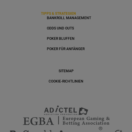
TIPPS & STRATEGIEN
BANKROLL MANAGEMENT
ODDS UND OUTS
POKER BLUFFEN
POKER FÜR ANFÄNGER
SITEMAP
COOKIE-RICHTLINIEN