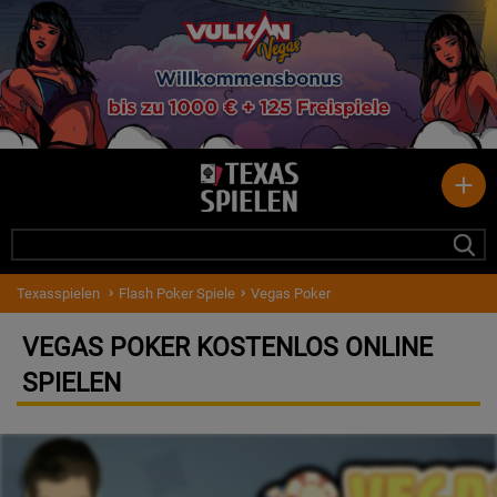
›
›
Texasspielen
Flash Poker Spiele
Vegas Poker
VEGAS POKER KOSTENLOS ONLINE
SPIELEN